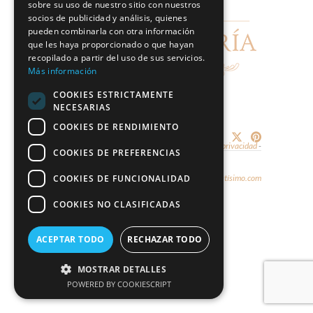
sobre su uso de nuestro sitio con nuestros
socios de publicidad y análisis, quienes
pueden combinarla con otra información
que les haya proporcionado o que hayan
recopilado a partir del uso de sus servicios.
Más información
COOKIES ESTRICTAMENTE
NECESARIAS
COOKIES DE RENDIMIENTO
Share:
© 2026 - Marco & María -
Aviso legal y política de privacidad
-
COOKIES DE PREFERENCIAS
Política de cookies
COOKIES DE FUNCIONALIDAD
Diseño y hospedaje:
Internetísimo.com
COOKIES NO CLASIFICADAS
ACEPTAR TODO
RECHAZAR TODO
MOSTRAR DETALLES
POWERED BY COOKIESCRIPT