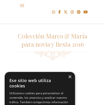
Colección Marco & María
para novia y fiesta 2016
×
[fancygallery id=”29″]
Ese sitio web utiliza
cookies
Utilizamos cookies para personalizar el
contenido, los anuncios y analizar nuestro
tráfico. También compartimos información