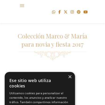
Colección Marco & María
para novia y fiesta 2017
×
[fancygallery id=”30″]
Ese sitio web utiliza
cookies
Utilizamos cookies para personalizar el
contenido, los anuncios y analizar nuestro
tráfico. También compartimos información