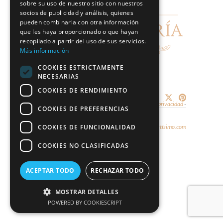
sobre su uso de nuestro sitio con nuestros
socios de publicidad y análisis, quienes
pueden combinarla con otra información
que les haya proporcionado o que hayan
recopilado a partir del uso de sus servicios.
Más información
COOKIES ESTRICTAMENTE
NECESARIAS
COOKIES DE RENDIMIENTO
Share:
© 2026 - Marco & María -
Aviso legal y política de privacidad
-
COOKIES DE PREFERENCIAS
Política de cookies
COOKIES DE FUNCIONALIDAD
Diseño y hospedaje:
Internetísimo.com
COOKIES NO CLASIFICADAS
ACEPTAR TODO
RECHAZAR TODO
MOSTRAR DETALLES
POWERED BY COOKIESCRIPT