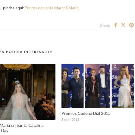
o, pincha aquí:
Puntos de venta Marco&María
Share:
ÉN PODRÍA INTERESARTE
Premios Cadena Dial 2015
8 abril, 2015
María en Santa Catalina
 Day