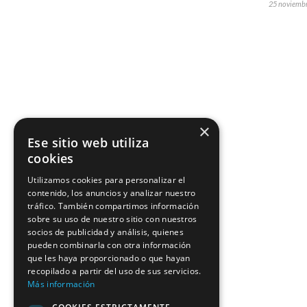
25 noviembr
×
Ese sitio web utiliza
cookies
Utilizamos cookies para personalizar el
contenido, los anuncios y analizar nuestro
tráfico. También compartimos información
sobre su uso de nuestro sitio con nuestros
socios de publicidad y análisis, quienes
pueden combinarla con otra información
que les haya proporcionado o que hayan
recopilado a partir del uso de sus servicios.
Más información