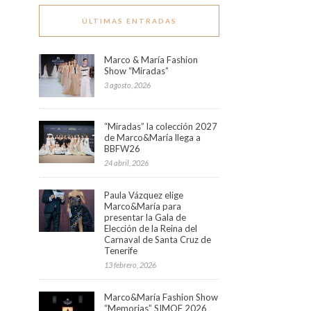
ÚLTIMAS ENTRADAS
Marco & María Fashion
Show “Miradas”
3 agosto, 2026
“Miradas” la colección 2027
de Marco&María llega a
BBFW26
24 abril, 2026
Paula Vázquez elige
Marco&María para
presentar la Gala de
Elección de la Reina del
Carnaval de Santa Cruz de
Tenerife
13 febrero, 2026
Marco&María Fashion Show
“Memorias” SIMOF 2026