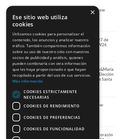
×
Marco & María Fashion Show
“Miradas”
Ese sitio web utiliza
3 agosto, 2026
cookies
Utilizamos cookies para personalizar el
“Miradas” la colección 2027 de
contenido, los anuncios y analizar nuestro
Marco&María llega a BBFW26
tráfico. También compartimos información
24 abril, 2026
sobre su uso de nuestro sitio con nuestros
socios de publicidad y análisis, quienes
pueden combinarla con otra información
que les haya proporcionado o que hayan
Paula Vázquez elige Marco&María
para presentar la Gala de Elección
recopilado a partir del uso de sus servicios.
de la Reina del Carnaval de Santa
Más información
Cruz de Tenerife
13 febrero, 2026
COOKIES ESTRICTAMENTE
NECESARIAS
Marco&María Fashion Show
COOKIES DE RENDIMIENTO
“Memorias” SIMOF 2026
5 febrero, 2026
COOKIES DE PREFERENCIAS
COOKIES DE FUNCIONALIDAD
Una Navidad blanca en el corazón