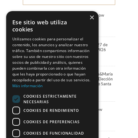
×
Marco & María Fashion Show
“Miradas”
Ese sitio web utiliza
3 agosto, 2026
cookies
Utilizamos cookies para personalizar el
“Miradas” la colección 2027 de
contenido, los anuncios y analizar nuestro
Marco&María llega a BBFW26
tráfico. También compartimos información
24 abril, 2026
sobre su uso de nuestro sitio con nuestros
socios de publicidad y análisis, quienes
pueden combinarla con otra información
que les haya proporcionado o que hayan
Paula Vázquez elige Marco&María
para presentar la Gala de Elección
recopilado a partir del uso de sus servicios.
de la Reina del Carnaval de Santa
Más información
Cruz de Tenerife
13 febrero, 2026
COOKIES ESTRICTAMENTE
NECESARIAS
Marco&María Fashion Show
COOKIES DE RENDIMIENTO
“Memorias” SIMOF 2026
5 febrero, 2026
COOKIES DE PREFERENCIAS
COOKIES DE FUNCIONALIDAD