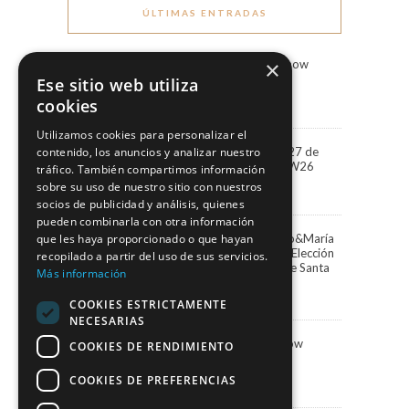
ÚLTIMAS ENTRADAS
×
Marco & María Fashion Show
“Miradas”
Ese sitio web utiliza
3 agosto, 2026
cookies
Utilizamos cookies para personalizar el
“Miradas” la colección 2027 de
contenido, los anuncios y analizar nuestro
Marco&María llega a BBFW26
tráfico. También compartimos información
24 abril, 2026
sobre su uso de nuestro sitio con nuestros
socios de publicidad y análisis, quienes
pueden combinarla con otra información
que les haya proporcionado o que hayan
Paula Vázquez elige Marco&María
para presentar la Gala de Elección
recopilado a partir del uso de sus servicios.
de la Reina del Carnaval de Santa
Más información
Cruz de Tenerife
13 febrero, 2026
COOKIES ESTRICTAMENTE
NECESARIAS
Marco&María Fashion Show
COOKIES DE RENDIMIENTO
“Memorias” SIMOF 2026
5 febrero, 2026
COOKIES DE PREFERENCIAS