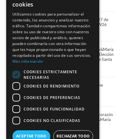
3 agosto, 2026
cookies
Utilizamos cookies para personalizar el
“Miradas” la colección 2027 de
contenido, los anuncios y analizar nuestro
Marco&María llega a BBFW26
tráfico. También compartimos información
24 abril, 2026
sobre su uso de nuestro sitio con nuestros
socios de publicidad y análisis, quienes
pueden combinarla con otra información
Paula Vázquez elige Marco&María
que les haya proporcionado o que hayan
para presentar la Gala de Elección
recopilado a partir del uso de sus servicios.
de la Reina del Carnaval de Santa
Más información
Cruz de Tenerife
13 febrero, 2026
COOKIES ESTRICTAMENTE
NECESARIAS
Marco&María Fashion Show
COOKIES DE RENDIMIENTO
“Memorias” SIMOF 2026
5 febrero, 2026
COOKIES DE PREFERENCIAS
COOKIES DE FUNCIONALIDAD
Una Navidad blanca en el corazón
de Santa Cruz con Marco&María
COOKIES NO CLASIFICADAS
19 diciembre, 2025
ACEPTAR TODO
RECHAZAR TODO