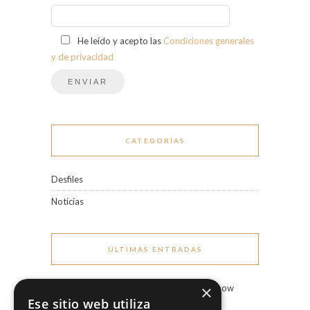
He leído y acepto las
Condiciones generales
y de privacidad
CATEGORÍAS
Desfiles
Noticias
ÚLTIMAS ENTRADAS
×
Marco & María Fashion Show
“Miradas”
Ese sitio web utiliza