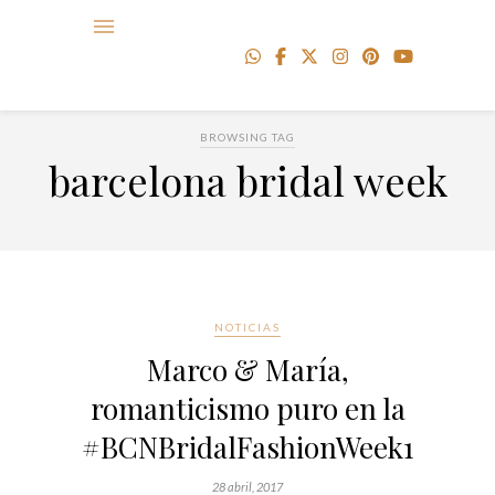
BROWSING TAG
barcelona bridal week
NOTICIAS
Marco & María,
romanticismo puro en la
#BCNBridalFashionWeek17
28 abril, 2017