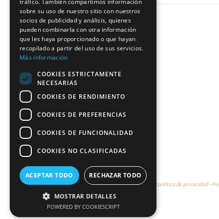
tráfico. También compartimos información
sobre su uso de nuestro sitio con nuestros
socios de publicidad y análisis, quienes
pueden combinarla con otra información
que les haya proporcionado o que hayan
recopilado a partir del uso de sus servicios.
Más información
COOKIES ESTRICTAMENTE
NECESARIAS
COOKIES DE RENDIMIENTO
COOKIES DE PREFERENCIAS
COOKIES DE FUNCIONALIDAD
COOKIES NO CLASIFICADAS
ACEPTAR TODO
RECHAZAR TODO
© 2026 - Marco & María -
Aviso legal y política de privacidad
-
Po
MOSTRAR DETALLES
POWERED BY COOKIESCRIPT