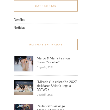
CATEGORÍAS
Desfiles
Noticias
ÚLTIMAS ENTRADAS
Marco & María Fashion
Show “Miradas”
3 agosto, 2026
“Miradas” la colección 2027
de Marco&María llega a
BBFW26
24 abril, 2026
Paula Vázquez elige
Marco&María para