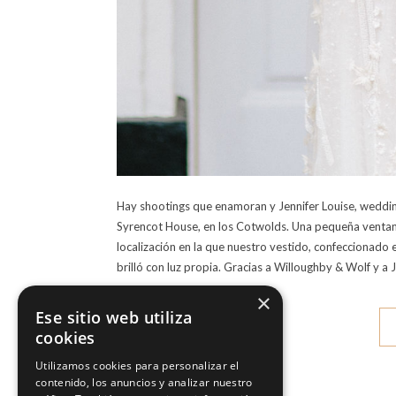
Hay shootings que enamoran y Jennifer Louise, wedding
Syrencot House, en los Cotwolds. Una pequeña ventana 
localización en la que nuestro vestido, confeccionado e
brilló con luz propia. Gracias a Willoughby & Wolf y a 
×
Ese sitio web utiliza
cookies
Utilizamos cookies para personalizar el
contenido, los anuncios y analizar nuestro