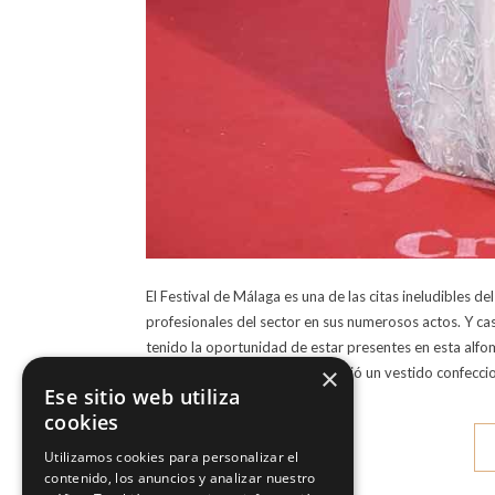
El Festival de Málaga es una de las citas ineludibles
profesionales del sector en sus numerosos actos. Y ca
tenido la oportunidad de estar presentes en esta alfom
×
Armas. Para la ocasión Ruth eligió un vestido confec
Ese sitio web utiliza
cookies
Utilizamos cookies para personalizar el
contenido, los anuncios y analizar nuestro