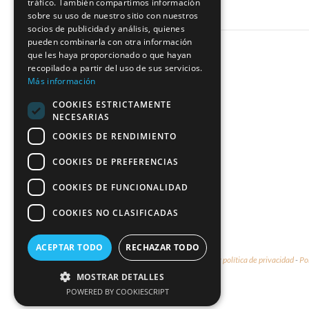
tráfico. También compartimos información
sobre su uso de nuestro sitio con nuestros
socios de publicidad y análisis, quienes
pueden combinarla con otra información
que les haya proporcionado o que hayan
recopilado a partir del uso de sus servicios.
Más información
COOKIES ESTRICTAMENTE
NECESARIAS
COOKIES DE RENDIMIENTO
COOKIES DE PREFERENCIAS
COOKIES DE FUNCIONALIDAD
COOKIES NO CLASIFICADAS
ACEPTAR TODO
RECHAZAR TODO
© 2026 - Marco & María -
Aviso legal y política de privacidad
-
Po
MOSTRAR DETALLES
POWERED BY COOKIESCRIPT