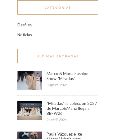
CATEGORÍAS
Desfiles
Noticias
ÚLTIMAS ENTRADAS
Marco & María Fashion
Show “Miradas”
3 agosto, 2026
“Miradas” la colección 2027
de Marco&María llega a
BBFW26
24 abril, 2026
Paula Vázquez elige
Marco&María para