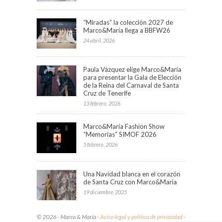
“Miradas” la colección 2027 de
Marco&María llega a BBFW26
24 abril, 2026
Paula Vázquez elige Marco&María
para presentar la Gala de Elección
de la Reina del Carnaval de Santa
Cruz de Tenerife
13 febrero, 2026
Marco&María Fashion Show
“Memorias” SIMOF 2026
5 febrero, 2026
Una Navidad blanca en el corazón
de Santa Cruz con Marco&María
19 diciembre, 2025
© 2026 - Marco & María -
Aviso legal y política de privacidad
-