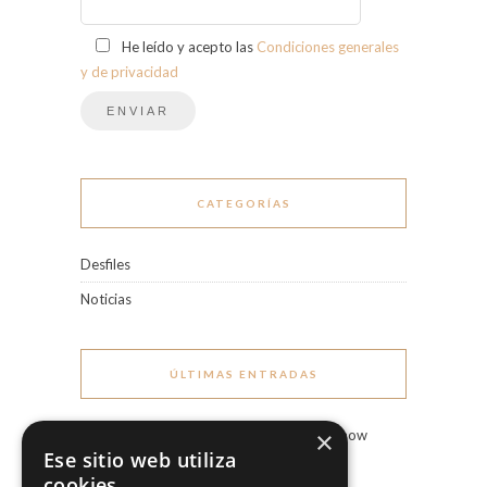
He leído y acepto las
Condiciones generales
y de privacidad
CATEGORÍAS
Desfiles
Noticias
ÚLTIMAS ENTRADAS
×
Marco & María Fashion Show
“Miradas”
Ese sitio web utiliza
3 agosto, 2026
cookies