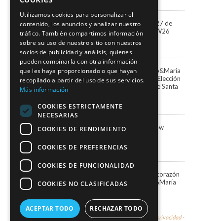
Utilizamos cookies para personalizar el
“Miradas” la colección 2027 de
contenido, los anuncios y analizar nuestro
Marco&María llega a BBFW26
tráfico. También compartimos información
24 abril, 2026
sobre su uso de nuestro sitio con nuestros
socios de publicidad y análisis, quienes
pueden combinarla con otra información
Paula Vázquez elige Marco&María
que les haya proporcionado o que hayan
para presentar la Gala de Elección
recopilado a partir del uso de sus servicios.
de la Reina del Carnaval de Santa
Más información
Cruz de Tenerife
13 febrero, 2026
COOKIES ESTRICTAMENTE
NECESARIAS
Marco&María Fashion Show
COOKIES DE RENDIMIENTO
“Memorias” SIMOF 2026
5 febrero, 2026
COOKIES DE PREFERENCIAS
COOKIES DE FUNCIONALIDAD
Una Navidad blanca en el corazón
de Santa Cruz con Marco&María
COOKIES NO CLASIFICADAS
19 diciembre, 2025
ACEPTAR TODO
RECHAZAR TODO
© 2026 - Marco & María -
Aviso legal y política de privacidad
-