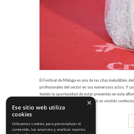
El Festival de Málaga es una de las citas ineludibles
profesionales del sector en sus numerosos actos. Y ca
tenido la oportunidad de estar presentes en esta alfom
×
Armas. Para la ocasión Ruth eligió un vestido confec
Ese sitio web utiliza
cookies
Utilizamos cookies para personalizar el
contenido, los anuncios y analizar nuestro