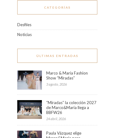
CATEGORÍAS
Desfiles
Noticias
ÚLTIMAS ENTRADAS
Marco & María Fashion
Show “Miradas”
3 agosto, 2026
“Miradas” la colección 2027
de Marco&María llega a
BBFW26
24 abril, 2026
Paula Vázquez elige
Marco&María para