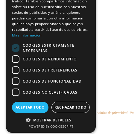
tráfico. También compartimos información
sobre su uso de nuestro sitio con nuestros
socios de publicidad y análisis, quienes
pueden combinarla con otra información
que les haya proporcionado o que hayan
recopilado a partir del uso de sus servicios.
Más información
COOKIES ESTRICTAMENTE
NECESARIAS
COOKIES DE RENDIMIENTO
COOKIES DE PREFERENCIAS
COOKIES DE FUNCIONALIDAD
COOKIES NO CLASIFICADAS
ACEPTAR TODO
RECHAZAR TODO
© 2026 - Marco & María -
Aviso legal y política de privacidad
-
Po
MOSTRAR DETALLES
POWERED BY COOKIESCRIPT