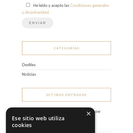
He leído y acepto las
Condiciones generales
y de privacidad
CATEGORÍAS
Desfiles
Noticias
ÚLTIMAS ENTRADAS
×
Marco & María Fashion Show
“Miradas”
Ese sitio web utiliza
3 agosto, 2026
cookies