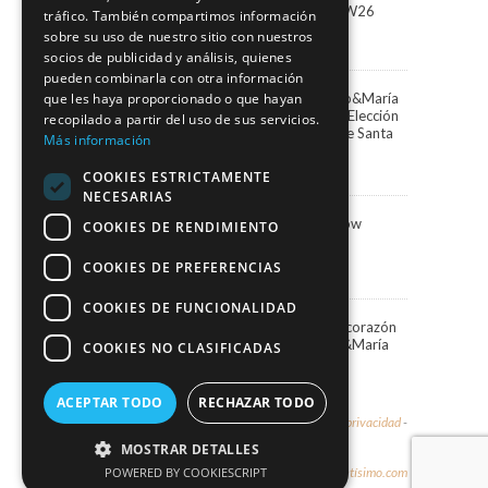
Marco&María llega a BBFW26
tráfico. También compartimos información
24 abril, 2026
sobre su uso de nuestro sitio con nuestros
socios de publicidad y análisis, quienes
pueden combinarla con otra información
Paula Vázquez elige Marco&María
que les haya proporcionado o que hayan
para presentar la Gala de Elección
recopilado a partir del uso de sus servicios.
de la Reina del Carnaval de Santa
Más información
Cruz de Tenerife
13 febrero, 2026
COOKIES ESTRICTAMENTE
NECESARIAS
Marco&María Fashion Show
COOKIES DE RENDIMIENTO
“Memorias” SIMOF 2026
5 febrero, 2026
COOKIES DE PREFERENCIAS
COOKIES DE FUNCIONALIDAD
Una Navidad blanca en el corazón
de Santa Cruz con Marco&María
COOKIES NO CLASIFICADAS
19 diciembre, 2025
ACEPTAR TODO
RECHAZAR TODO
© 2026 - Marco & María -
Aviso legal y política de privacidad
-
Política de cookies
MOSTRAR DETALLES
Diseño y hospedaje:
Internetísimo.com
POWERED BY COOKIESCRIPT