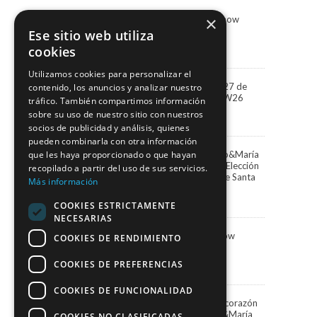
×
Marco & María Fashion Show
“Miradas”
Ese sitio web utiliza
3 agosto, 2026
cookies
Utilizamos cookies para personalizar el
“Miradas” la colección 2027 de
contenido, los anuncios y analizar nuestro
Marco&María llega a BBFW26
tráfico. También compartimos información
24 abril, 2026
sobre su uso de nuestro sitio con nuestros
socios de publicidad y análisis, quienes
pueden combinarla con otra información
Paula Vázquez elige Marco&María
que les haya proporcionado o que hayan
para presentar la Gala de Elección
recopilado a partir del uso de sus servicios.
de la Reina del Carnaval de Santa
Más información
Cruz de Tenerife
13 febrero, 2026
COOKIES ESTRICTAMENTE
NECESARIAS
Marco&María Fashion Show
COOKIES DE RENDIMIENTO
“Memorias” SIMOF 2026
5 febrero, 2026
COOKIES DE PREFERENCIAS
COOKIES DE FUNCIONALIDAD
Una Navidad blanca en el corazón
de Santa Cruz con Marco&María
COOKIES NO CLASIFICADAS