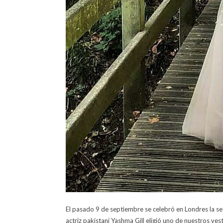
El pasado 9 de septiembre se celebró en Londres la se
actriz pakistaní Yashma Gill eligió uno de nuestros ves