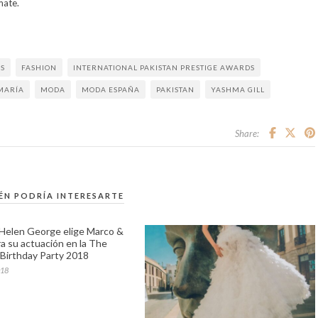
mate.
S
FASHION
INTERNATIONAL PAKISTAN PRESTIGE AWARDS
MARÍA
MODA
MODA ESPAÑA
PAKISTAN
YASHMA GILL
Share:
ÉN PODRÍA INTERESARTE
z Helen George elige Marco &
ra su actuación en la The
Birthday Party 2018
018