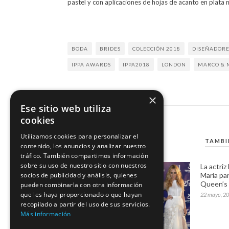
pastel y con aplicaciones de hojas de acanto en plata 
BODA
BRIDES
COLECCIÓN 2018
DISEÑADORE
IPPA AWARDS
IPPA2018
LONDON
MARCO & 
×
Ese sitio web utiliza
cookies
Utilizamos cookies para personalizar el
TAMBI
contenido, los anuncios y analizar nuestro
tráfico. También compartimos información
sobre su uso de nuestro sitio con nuestros
La actri
socios de publicidad y análisis, quienes
María pa
Queen’s 
pueden combinarla con otra información
que les haya proporcionado o que hayan
22 mayo, 2
recopilado a partir del uso de sus servicios.
Más información