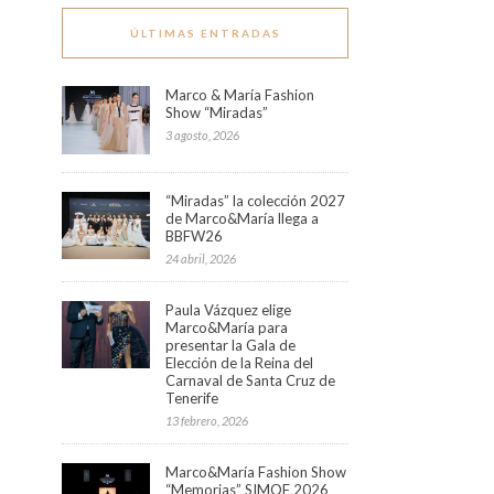
ÚLTIMAS ENTRADAS
Marco & María Fashion
Show “Miradas”
3 agosto, 2026
“Miradas” la colección 2027
de Marco&María llega a
BBFW26
24 abril, 2026
Paula Vázquez elige
Marco&María para
presentar la Gala de
Elección de la Reina del
Carnaval de Santa Cruz de
Tenerife
13 febrero, 2026
Marco&María Fashion Show
“Memorias” SIMOF 2026