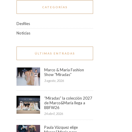
CATEGORÍAS
Desfiles
Noticias
ÚLTIMAS ENTRADAS
Marco & María Fashion
Show “Miradas”
3 agosto, 2026
“Miradas” la colección 2027
de Marco&María llega a
BBFW26
24 abril, 2026
Paula Vázquez elige
Marco&María para