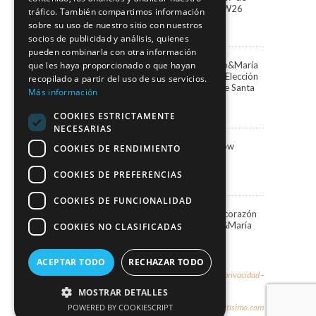
Marco&María llega a BBFW26
tráfico. También compartimos información
24 abril, 2026
sobre su uso de nuestro sitio con nuestros
socios de publicidad y análisis, quienes
pueden combinarla con otra información
que les haya proporcionado o que hayan
Paula Vázquez elige Marco&María
para presentar la Gala de Elección
recopilado a partir del uso de sus servicios.
de la Reina del Carnaval de Santa
Más información
Cruz de Tenerife
13 febrero, 2026
COOKIES ESTRICTAMENTE
NECESARIAS
Marco&María Fashion Show
COOKIES DE RENDIMIENTO
“Memorias” SIMOF 2026
5 febrero, 2026
COOKIES DE PREFERENCIAS
COOKIES DE FUNCIONALIDAD
Una Navidad blanca en el corazón
de Santa Cruz con Marco&María
COOKIES NO CLASIFICADAS
19 diciembre, 2025
ACEPTAR TODO
RECHAZAR TODO
© 2026 - Marco & María -
Aviso legal y política de privacidad
-
Política de cookies
MOSTRAR DETALLES
POWERED BY COOKIESCRIPT
Diseño y hospedaje:
Internetísimo.com