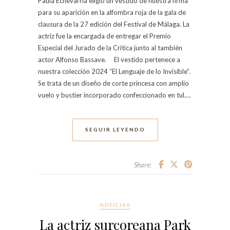
Paula Echevarría eligió un vestido de nuestra firma
para su aparición en la alfombra roja de la gala de
clausura de la 27 edición del Festival de Málaga. La
actriz fue la encargada de entregar el Premio
Especial del Jurado de la Crítica junto al también
actor Alfonso Bassave. El vestido pertenece a
nuestra colección 2024 “El Lenguaje de lo Invisible”.
Se trata de un diseño de corte princesa con amplio
vuelo y bustier incorporado confeccionado en tul.…
SEGUIR LEYENDO
Share:
NOTICIAS
La actriz surcoreana Park