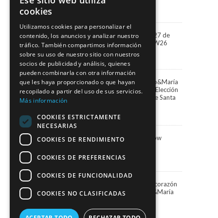
Ese sitio web utiliza
3 agosto, 2026
cookies
Utilizamos cookies para personalizar el
“Miradas” la colección 2027 de
contenido, los anuncios y analizar nuestro
Marco&María llega a BBFW26
tráfico. También compartimos información
24 abril, 2026
sobre su uso de nuestro sitio con nuestros
socios de publicidad y análisis, quienes
pueden combinarla con otra información
Paula Vázquez elige Marco&María
que les haya proporcionado o que hayan
para presentar la Gala de Elección
recopilado a partir del uso de sus servicios.
de la Reina del Carnaval de Santa
Más información
Cruz de Tenerife
13 febrero, 2026
COOKIES ESTRICTAMENTE
NECESARIAS
Marco&María Fashion Show
COOKIES DE RENDIMIENTO
“Memorias” SIMOF 2026
5 febrero, 2026
COOKIES DE PREFERENCIAS
COOKIES DE FUNCIONALIDAD
Una Navidad blanca en el corazón
de Santa Cruz con Marco&María
COOKIES NO CLASIFICADAS
19 diciembre, 2025
ACEPTAR TODO
RECHAZAR TODO