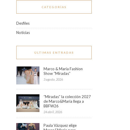
CATEGORÍAS
Desfiles
Noticias
ÚLTIMAS ENTRADAS
Marco & María Fashion
Show “Miradas”
3 agosto, 2026
“Miradas” la colección 2027
de Marco&María llega a
BBFW26
24 abril, 2026
Paula Vázquez elige
Marco&María para