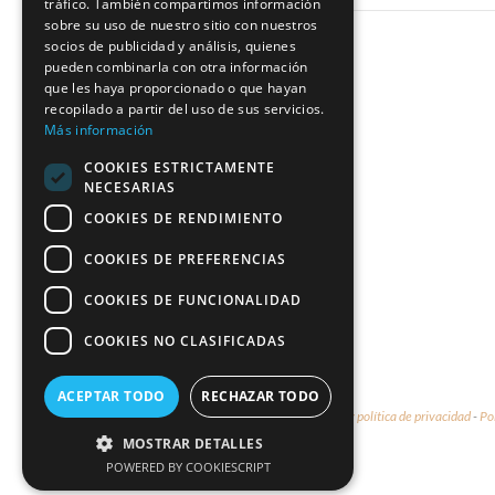
tráfico. También compartimos información
sobre su uso de nuestro sitio con nuestros
socios de publicidad y análisis, quienes
pueden combinarla con otra información
que les haya proporcionado o que hayan
recopilado a partir del uso de sus servicios.
Más información
COOKIES ESTRICTAMENTE
NECESARIAS
COOKIES DE RENDIMIENTO
COOKIES DE PREFERENCIAS
COOKIES DE FUNCIONALIDAD
COOKIES NO CLASIFICADAS
ACEPTAR TODO
RECHAZAR TODO
© 2026 - Marco & María -
Aviso legal y política de privacidad
-
Po
MOSTRAR DETALLES
POWERED BY COOKIESCRIPT