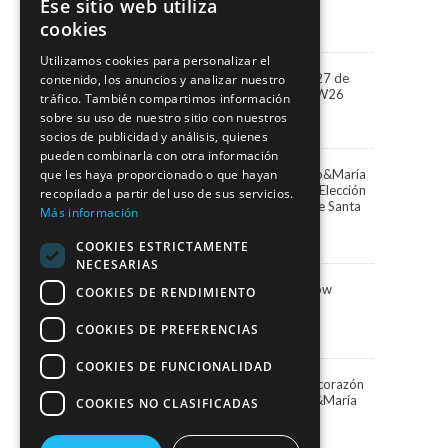
Ese sitio web utiliza
3 agosto, 2026
cookies
Utilizamos cookies para personalizar el
“Miradas” la colección 2027 de
contenido, los anuncios y analizar nuestro
Marco&María llega a BBFW26
tráfico. También compartimos información
24 abril, 2026
sobre su uso de nuestro sitio con nuestros
socios de publicidad y análisis, quienes
pueden combinarla con otra información
Paula Vázquez elige Marco&María
que les haya proporcionado o que hayan
para presentar la Gala de Elección
recopilado a partir del uso de sus servicios.
de la Reina del Carnaval de Santa
Más información
Cruz de Tenerife
13 febrero, 2026
COOKIES ESTRICTAMENTE
NECESARIAS
Marco&María Fashion Show
COOKIES DE RENDIMIENTO
“Memorias” SIMOF 2026
5 febrero, 2026
COOKIES DE PREFERENCIAS
COOKIES DE FUNCIONALIDAD
Una Navidad blanca en el corazón
de Santa Cruz con Marco&María
COOKIES NO CLASIFICADAS
19 diciembre, 2025