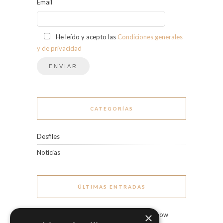
Email
He leído y acepto las
Condiciones generales
y de privacidad
CATEGORÍAS
Desfiles
Noticias
ÚLTIMAS ENTRADAS
×
Marco & María Fashion Show
“Miradas”