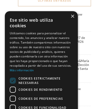
ÚLTIMAS ENTRADAS
×
Marco & María Fashion Show
“Miradas”
Ese sitio web utiliza
3 agosto, 2026
cookies
Utilizamos cookies para personalizar el
“Miradas” la colección 2027 de
contenido, los anuncios y analizar nuestro
Marco&María llega a BBFW26
tráfico. También compartimos información
24 abril, 2026
sobre su uso de nuestro sitio con nuestros
socios de publicidad y análisis, quienes
pueden combinarla con otra información
que les haya proporcionado o que hayan
Paula Vázquez elige Marco&María
para presentar la Gala de Elección
recopilado a partir del uso de sus servicios.
de la Reina del Carnaval de Santa
Más información
Cruz de Tenerife
13 febrero, 2026
COOKIES ESTRICTAMENTE
NECESARIAS
Marco&María Fashion Show
COOKIES DE RENDIMIENTO
“Memorias” SIMOF 2026
5 febrero, 2026
COOKIES DE PREFERENCIAS
COOKIES DE FUNCIONALIDAD