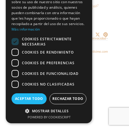
sobre su uso de nuestro sitio con nuestros
socios de publicidad y análisis, quienes
pueden combinarla con otra información
que les haya proporcionado o que hayan
recopilado a partir del uso de sus servicios.
Más información
Share:
© 2026 - Marco & María -
Aviso legal y política de privacidad
-
COOKIES ESTRICTAMENTE
NECESARIAS
Política de cookies
Diseño y hospedaje:
Internetísimo.com
COOKIES DE RENDIMIENTO
COOKIES DE PREFERENCIAS
COOKIES DE FUNCIONALIDAD
COOKIES NO CLASIFICADAS
ACEPTAR TODO
RECHAZAR TODO
MOSTRAR DETALLES
POWERED BY COOKIESCRIPT