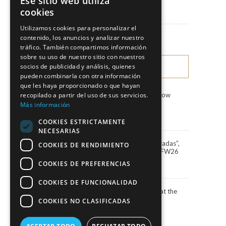
Ese sitio web utiliza
cookies
News
Utilizamos cookies para personalizar el
Fashion Shows
contenido, los anuncios y analizar nuestro
tráfico. También compartimos información
sobre su uso de nuestro sitio con nuestros
socios de publicidad y análisis, quienes
LATEST NEWS
pueden combinarla con otra información
que les haya proporcionado o que hayan
recopilado a partir del uso de sus servicios.
Marco & María Fashion Show
“Miradas”
Más información
3 August, 2026
COOKIES ESTRICTAMENTE
NECESARIAS
Marco&María debuts “Miradas”,
COOKIES DE RENDIMIENTO
the 2027 collection, at BBFW26
24 April, 2026
COOKIES DE PREFERENCIAS
COOKIES DE FUNCIONALIDAD
Actress Carola Baleztena at the
ELLE Style Awards 2025
COOKIES NO CLASIFICADAS
30 June, 2025