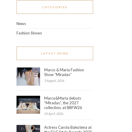
CATEGORIES
News
Fashion Shows
LATEST NEWS
Marco & María Fashion
Show “Miradas”
3 August, 2026
Marco&María debuts
“Miradas”, the 2027
collection, at BBFW26
24 April, 2026
Actress Carola Baleztena at
the ELLE Style Awards 2025