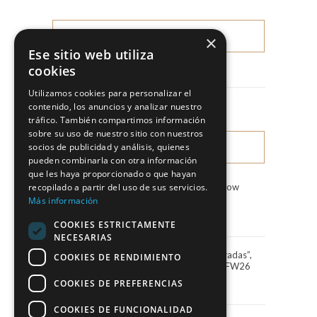
×
CATEGORIES
Ese sitio web utiliza
cookies
News
Utilizamos cookies para personalizar el
Fashion Shows
contenido, los anuncios y analizar nuestro
tráfico. También compartimos información
sobre su uso de nuestro sitio con nuestros
socios de publicidad y análisis, quienes
LATEST NEWS
pueden combinarla con otra información
que les haya proporcionado o que hayan
recopilado a partir del uso de sus servicios.
Marco & María Fashion Show
“Miradas”
Más información
3 August, 2026
COOKIES ESTRICTAMENTE
NECESARIAS
Marco&María debuts “Miradas”,
COOKIES DE RENDIMIENTO
the 2027 collection, at BBFW26
24 April, 2026
COOKIES DE PREFERENCIAS
COOKIES DE FUNCIONALIDAD