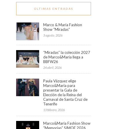
ÚLTIMAS ENTRADAS
Marco & María Fashion
Show “Miradas”
3 agosto, 2026
“Miradas” la colección 2027
de Marco&María llega a
BBFW26
24 abril, 2026
Paula Vázquez elige
Marco&María para
presentar la Gala de
Elección de la Reina del
Carnaval de Santa Cruz de
Tenerife
13 febrero, 2026
Marco&María Fashion Show
“Memorias” SIMOF 2026