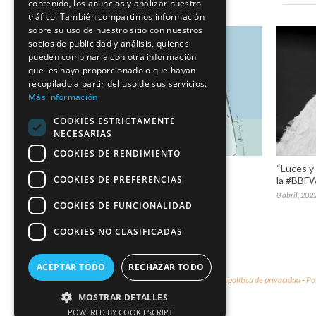
contenido, los anuncios y analizar nuestro
tráfico. También compartimos información
sobre su uso de nuestro sitio con nuestros
socios de publicidad y análisis, quienes
pueden combinarla con otra información
que les haya proporcionado o que hayan
recopilado a partir del uso de sus servicios.
Más información
COOKIES ESTRICTAMENTE
NECESARIAS
COOKIES DE RENDIMIENTO
Joel Minana x Marco & María
“Luces y
COOKIES DE PREFERENCIAS
#VBBFW19
la #BBF
15 mayo, 2019
8 abril, 202
COOKIES DE FUNCIONALIDAD
COOKIES NO CLASIFICADAS
ACEPTAR TODO
RECHAZAR TODO
© 2026 - Marco & María -
Aviso legal y política de privacidad
-
Po
MOSTRAR DETALLES
POWERED BY COOKIESCRIPT