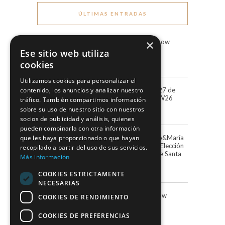
ÚLTIMAS ENTRADAS
×
Marco & María Fashion Show
“Miradas”
Ese sitio web utiliza
3 agosto, 2026
cookies
Utilizamos cookies para personalizar el
“Miradas” la colección 2027 de
contenido, los anuncios y analizar nuestro
Marco&María llega a BBFW26
tráfico. También compartimos información
24 abril, 2026
sobre su uso de nuestro sitio con nuestros
socios de publicidad y análisis, quienes
pueden combinarla con otra información
que les haya proporcionado o que hayan
Paula Vázquez elige Marco&María
para presentar la Gala de Elección
recopilado a partir del uso de sus servicios.
de la Reina del Carnaval de Santa
Más información
Cruz de Tenerife
13 febrero, 2026
COOKIES ESTRICTAMENTE
NECESARIAS
Marco&María Fashion Show
COOKIES DE RENDIMIENTO
“Memorias” SIMOF 2026
5 febrero, 2026
COOKIES DE PREFERENCIAS