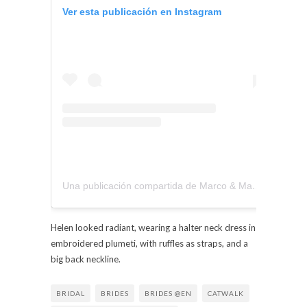
Ver esta publicación en Instagram
Una publicación compartida de Marco & María (@marcoymaria)
Helen looked radiant, wearing a halter neck dress in
embroidered plumeti, with ruffles as straps, and a
big back neckline.
BRIDAL
BRIDES
BRIDES @EN
CATWALK