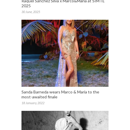
Raquel Sánchez Silva x Marco&María at SIMTE
2025
30 June, 2025
Sanda Barneda wears Marco & María to the
most-awaited finale
18 January, 2022