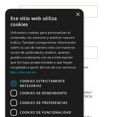
×
CATEGORIES
Ese sitio web utiliza
cookies
News
Utilizamos cookies para personalizar el
Fashion Shows
contenido, los anuncios y analizar nuestro
tráfico. También compartimos información
sobre su uso de nuestro sitio con nuestros
socios de publicidad y análisis, quienes
LATEST NEWS
pueden combinarla con otra información
que les haya proporcionado o que hayan
recopilado a partir del uso de sus servicios.
Marco & María Fashion Show
“Miradas”
Más información
3 August, 2026
COOKIES ESTRICTAMENTE
NECESARIAS
Marco&María debuts “Miradas”,
COOKIES DE RENDIMIENTO
the 2027 collection, at BBFW26
24 April, 2026
COOKIES DE PREFERENCIAS
COOKIES DE FUNCIONALIDAD